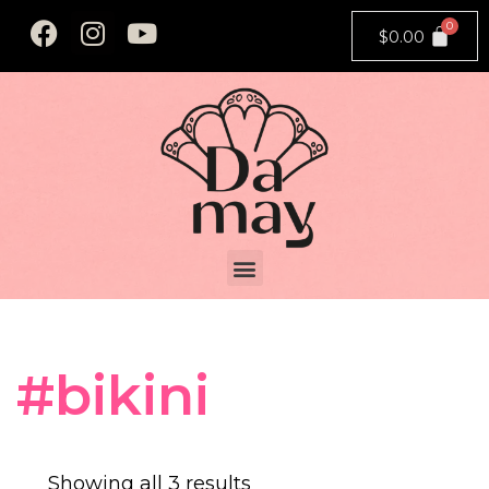
$
0.00
#bikini
Showing all 3 results