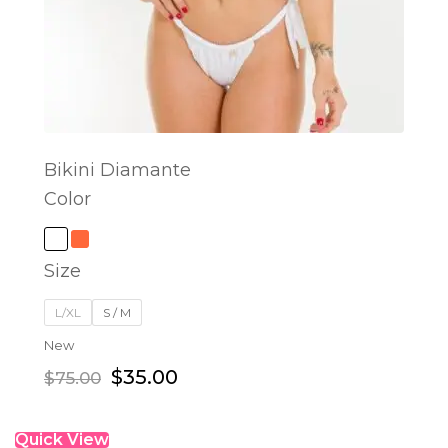
Bikini Diamante
Color
SELECT OPTIONS
Size
L/XL
S / M
New
$
35.00
$
75.00
Quick View