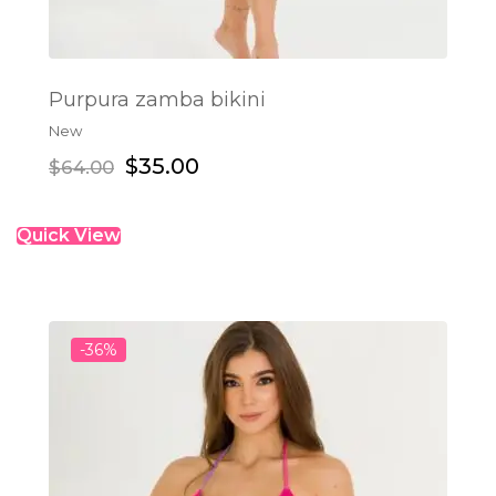
Purpura zamba bikini
New
ADD TO CART
$
35.00
$
64.00
Quick View
-36%