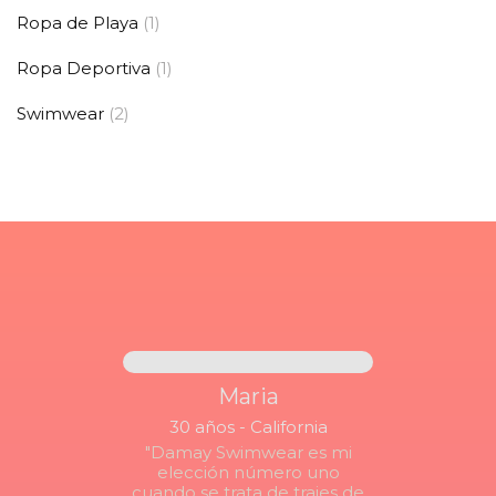
Ropa de Playa
(1)
Ropa Deportiva
(1)
Swimwear
(2)
Maria
30 años - California
"Damay Swimwear es mi
elección número uno
cuando se trata de trajes de