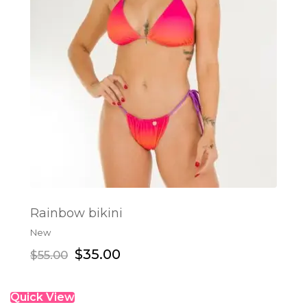
Rainbow bikini
New
ADD TO CART
$
35.00
$
55.00
Quick View