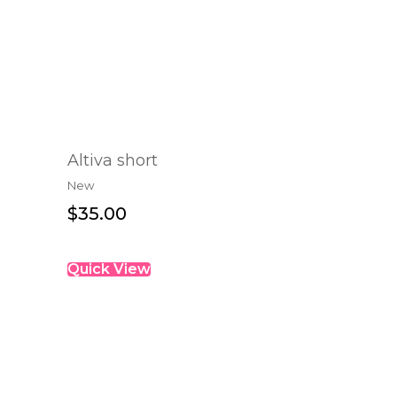
Altiva short
New
SELECT OPTIONS
$
35.00
Quick View