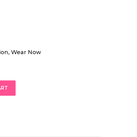
tion
,
Wear Now
ART