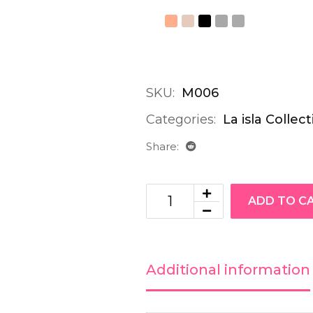
SKU:
M006
Categories:
La isla Collec
Share:
ADD TO C
Additional information