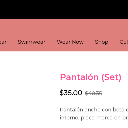
ear
Swimwear
Wear Now
Shop
Col
Pantalón (Set)
$
35.00
$
40.35
Pantalón ancho con bota c
interno, placa marca en pr