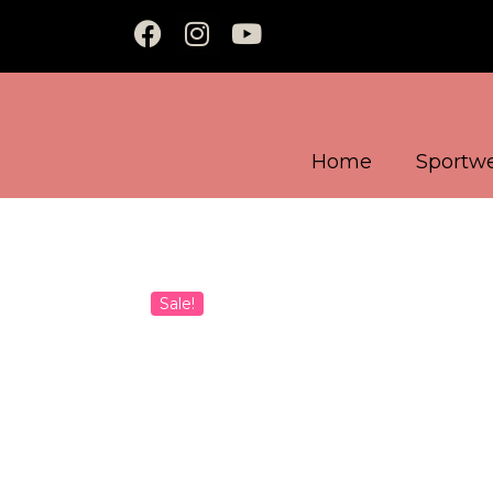
Home
Sportw
Sale!