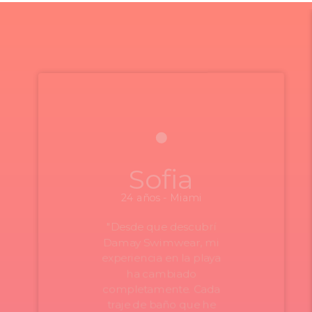
Sofia
24 años - Miami
"Desde que descubrí
Damay Swimwear, mi
experiencia en la playa
ha cambiado
completamente. Cada
traje de baño que he