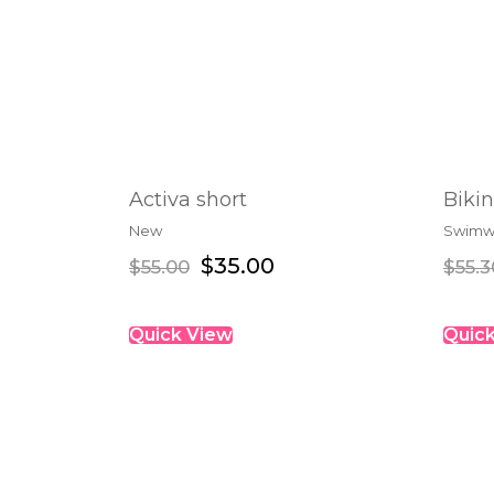
Activa short
Biki
New
Swimw
SELECT OPTIONS
$
35.00
$
55.00
$
55.3
Quick View
Quic