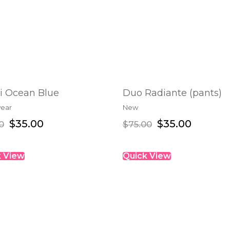
ni Ocean Blue
Duo Radiante (pants)
ear
New
ADD TO CART
SELECT OPTIONS
$
35.00
$
35.00
0
$
75.00
k View
Quick View