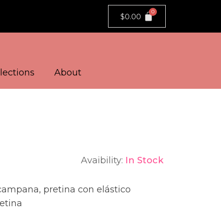
$
0.00
lections
About
Avaibility:
In Stock
ampana, pretina con elástico
etina