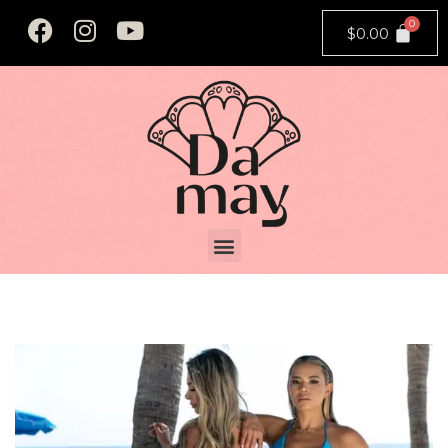
$
0.00