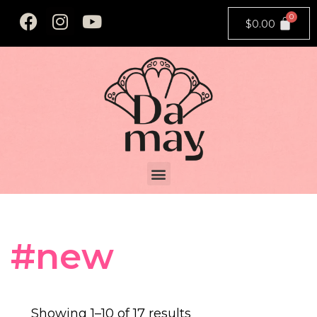
$
0.00
#new
Showing 1–
10
of 17 results