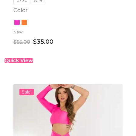
L - XL
S / M
Color
New
$
35.00
$
55.00
Quick View
Sale!