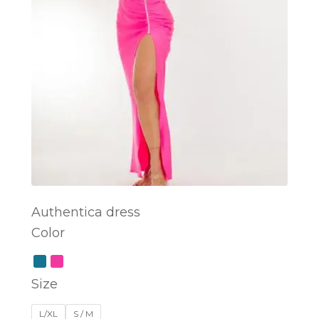
Authentica dress
Color
SELECT OPTIONS
Size
L/XL
S / M