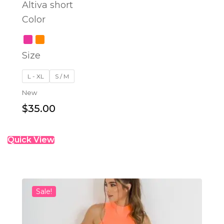
Altiva short
Color
SELECT OPTIONS
Size
L - XL
S / M
New
$
35.00
Quick View
Sale!