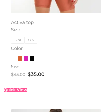
Activa top
Size
SELECT OPTIONS
L - XL
S / M
Color
New
$
35.00
$
45.00
Quick View