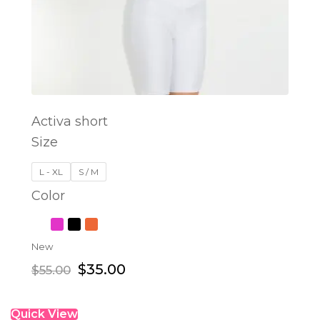
Activa short
Size
SELECT OPTIONS
L - XL
S / M
Color
New
$
35.00
$
55.00
Quick View