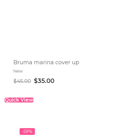
Bruma marina cover up
New
ADD TO CART
$
35.00
$
45.00
Quick View
-59%