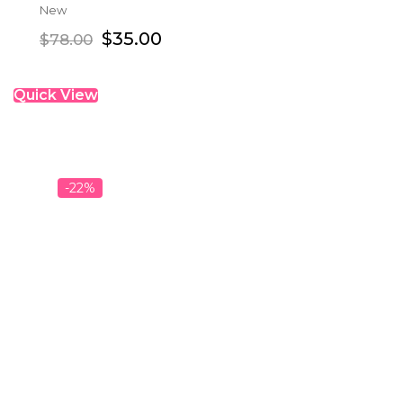
New
ADD TO CART
$
35.00
$
78.00
Quick View
-22%