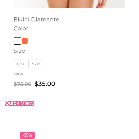
Bikini Diamante
Color
SELECT OPTIONS
Size
L/XL
S / M
New
$
35.00
$
75.00
Quick View
-55%