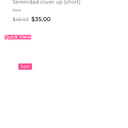
Serenidad cover up (short)
New
ADD TO CART
$
35.00
$
45.43
Quick View
Sale!