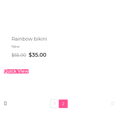
Rainbow bikini
New
ADD TO CART
$
35.00
$
55.00
Quick View
1
2