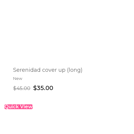
Serenidad cover up (long)
New
ADD TO CART
$
35.00
$
45.00
Quick View