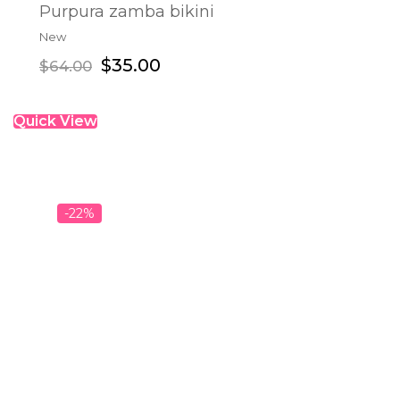
Purpura zamba bikini
New
ADD TO CART
$
35.00
$
64.00
Quick View
-22%