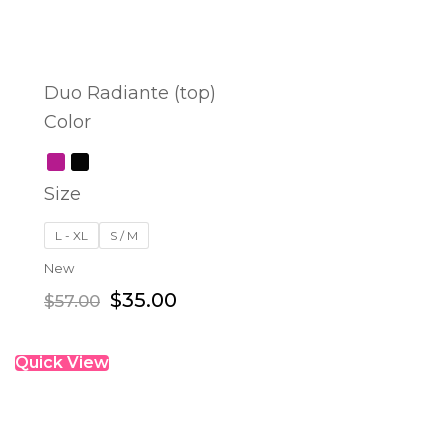
Duo Radiante (top)
Color
SELECT OPTIONS
Size
L - XL
S / M
New
$
35.00
$
57.00
Quick View