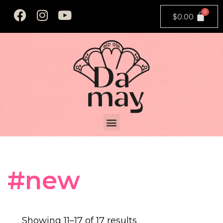
$
0.00
#new
Showing 11–
17
of 17 results