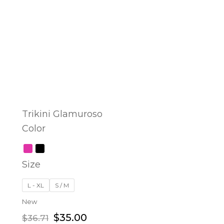
Trikini Glamuroso
Color
SELECT OPTIONS
Size
L - XL
S / M
New
$
35.00
$
36.71