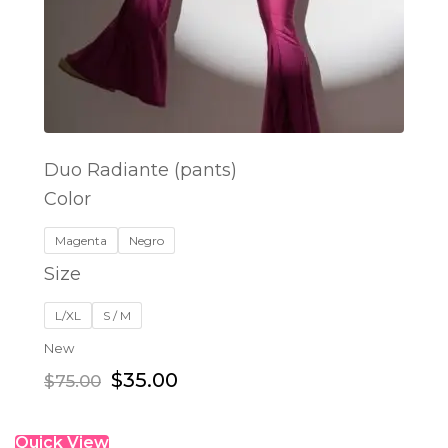
Duo Radiante (pants)
Color
SELECT OPTIONS
Magenta
Negro
Size
L/XL
S / M
New
$
35.00
$
75.00
Quick View